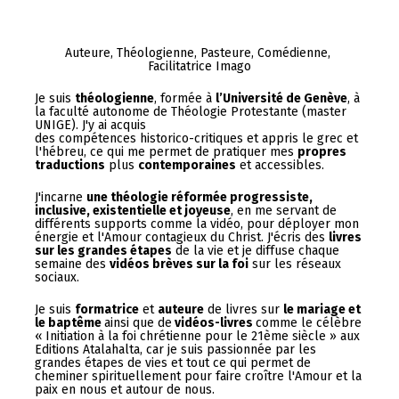
Auteure, Théologienne, Pasteure, Comédienne, 
Facilitatrice Imago
Je suis 
théologienne
, formée à 
l’Université de Genève
, à 
la faculté autonome de Théologie Protestante (master 
UNIGE). J'y ai acquis 
des compétences historico-critiques et appris le grec et 
l'hébreu, ce qui me permet de pratiquer mes 
propres 
traductions
 plus 
contemporaines
 et accessibles.
J'incarne 
une théologie réformée progressiste, 
inclusive, existentielle et joyeuse
, en me servant de 
différents supports comme la vidéo, pour déployer mon 
énergie et l'Amour contagieux du Christ. J'écris des 
livres 
sur les grandes étapes
 de la vie et je diffuse chaque 
semaine des 
vidéos brèves sur la foi
 sur les réseaux 
sociaux.
Je suis 
formatrice
 et 
auteure
 de livres sur 
le mariage et 
le baptême 
ainsi que de
 vidéos-livres 
comme le célèbre 
« Initiation à la foi chrétienne pour le 21ème siècle » aux 
Editions Atalahalta, car je suis passionnée par les 
grandes étapes de vies et tout ce qui permet de 
cheminer spirituellement pour faire croître l'Amour et la 
paix en nous et autour de nous.