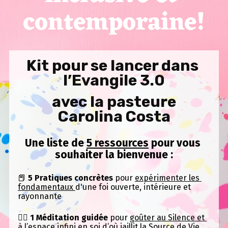
contemporaine!
Kit pour se lancer dans 
l’Evangile 3.0
 avec la pasteure 
Carolina Costa
Une liste de 
5 ressources
 pour vous 
souhaiter la bienvenue :
📕 
5 Pratiques concrètes
 pour 
expérimenter les 
fondamentaux 
d'une foi ouverte, intérieure et 
rayonnante
🧎‍♀️ 
1 Méditation guidée
 pour 
goûter au Silence et 
à l’espace infini en soi
 d’où jaillit la Source de Vie